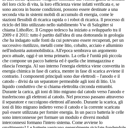
del loro ciclo di vita, la loro efficienza viene infatti verificata e, se
sono ancora in buone condizioni, possono essere destinate a una
seconda vita in sistemi mobili di accumulo di energia, come le
stazioni flessibili di ricarica rapida o i robot di ricarica. ll processo di
riciclo del litio utilizzato nello stabilimento Vw di Salzgitter si
chiama LithoRec. Il Gruppo tedesco ha iniziato a svilupparlo tra il
2009 e il 2011: tutto è partito dall'idea di una dottoranda in geologia
che ha indagato sulle fonti da cui potevano essere recuperati, per un
successivo riutilizzo, metalli come litio, cobalto, acciaio e alluminio
nell'industria automobilistica. All'epoca sembrava un argomento
poco attuale, oggi è un tema primario. La cella è l'unità più piccola
che compone un pacco batteria ed è quella che immagazzina e
rilascia l'energia. Al suo interno l'energia elettrica viene convertita in
energia chimica in fase di carica, mentre in fase di scarica avviene il
contrario. I componenti principali sono due elettrodi – l'anodo e il
catodo - divisi da un separatore permeabile agli ioni di litio. Un
liquido conduttivo che si chiama elettrolita circonda entrambi.
Durante la carica, gli ioni di litio migrano dal catodo verso l'anodo e
trasferiscono gli elettroni al catodo. Nel processo passano attraverso
il separatore e raccolgono elettroni all'anodo. Durante la scarica, gli
ioni di litio migrano indietro verso il catodo e la corrente scaricata
può essere utilizzata per fornire energia. In un pacco batteria le celle
sono interconnesse per formare un modulo e diversi moduli
interconnessi formano l'intero sistema. Come avviene lo
smaltimento? Le batterie venivano generalmente riciclate fondendole