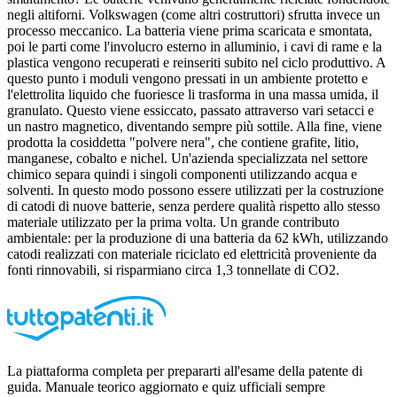
negli altiforni. Volkswagen (come altri costruttori) sfrutta invece un
processo meccanico. La batteria viene prima scaricata e smontata,
poi le parti come l'involucro esterno in alluminio, i cavi di rame e la
plastica vengono recuperati e reinseriti subito nel ciclo produttivo. A
questo punto i moduli vengono pressati in un ambiente protetto e
l'elettrolita liquido che fuoriesce li trasforma in una massa umida, il
granulato. Questo viene essiccato, passato attraverso vari setacci e
un nastro magnetico, diventando sempre più sottile. Alla fine, viene
prodotta la cosiddetta "polvere nera", che contiene grafite, litio,
manganese, cobalto e nichel. Un'azienda specializzata nel settore
chimico separa quindi i singoli componenti utilizzando acqua e
solventi. In questo modo possono essere utilizzati per la costruzione
di catodi di nuove batterie, senza perdere qualità rispetto allo stesso
materiale utilizzato per la prima volta. Un grande contributo
ambientale: per la produzione di una batteria da 62 kWh, utilizzando
catodi realizzati con materiale riciclato ed elettricità proveniente da
fonti rinnovabili, si risparmiano circa 1,3 tonnellate di CO2.
La piattaforma completa per prepararti all'esame della patente di
guida. Manuale teorico aggiornato e quiz ufficiali sempre