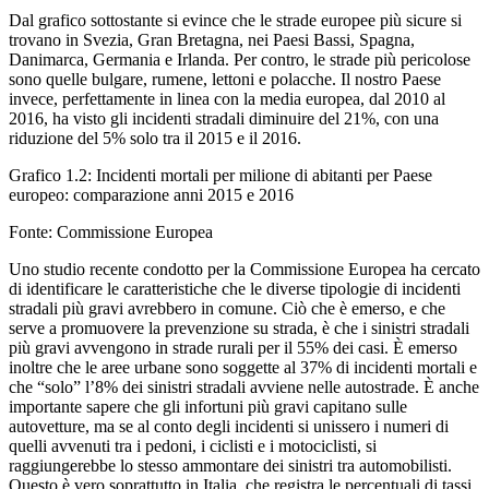
Dal grafico sottostante si evince che le strade europee più sicure si
trovano in Svezia, Gran Bretagna, nei Paesi Bassi, Spagna,
Danimarca, Germania e Irlanda. Per contro, le strade più pericolose
sono quelle bulgare, rumene, lettoni e polacche. Il nostro Paese
invece, perfettamente in linea con la media europea, dal 2010 al
2016, ha visto gli incidenti stradali diminuire del 21%, con una
riduzione del 5% solo tra il 2015 e il 2016.
Grafico 1.2: Incidenti mortali per milione di abitanti per Paese
europeo: comparazione anni 2015 e 2016
Fonte: Commissione Europea
Uno studio recente condotto per la Commissione Europea ha cercato
di identificare le caratteristiche che le diverse tipologie di incidenti
stradali più gravi avrebbero in comune. Ciò che è emerso, e che
serve a promuovere la prevenzione su strada, è che i sinistri stradali
più gravi avvengono in strade rurali per il 55% dei casi. È emerso
inoltre che le aree urbane sono soggette al 37% di incidenti mortali e
che “solo” l’8% dei sinistri stradali avviene nelle autostrade. È anche
importante sapere che gli infortuni più gravi capitano sulle
autovetture, ma se al conto degli incidenti si unissero i numeri di
quelli avvenuti tra i pedoni, i ciclisti e i motociclisti, si
raggiungerebbe lo stesso ammontare dei sinistri tra automobilisti.
Questo è vero soprattutto in Italia, che registra le percentuali di tassi