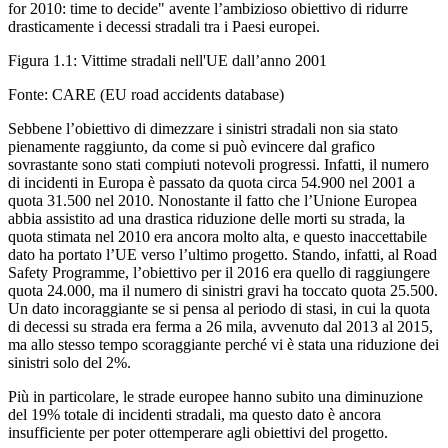
for 2010: time to decide" avente l’ambizioso obiettivo di ridurre
drasticamente i decessi stradali tra i Paesi europei.
Figura 1.1: Vittime stradali nell'UE dall’anno 2001
Fonte: CARE (EU road accidents database)
Sebbene l’obiettivo di dimezzare i sinistri stradali non sia stato
pienamente raggiunto, da come si può evincere dal grafico
sovrastante sono stati compiuti notevoli progressi. Infatti, il numero
di incidenti in Europa è passato da quota circa 54.900 nel 2001 a
quota 31.500 nel 2010. Nonostante il fatto che l’Unione Europea
abbia assistito ad una drastica riduzione delle morti su strada, la
quota stimata nel 2010 era ancora molto alta, e questo inaccettabile
dato ha portato l’UE verso l’ultimo progetto. Stando, infatti, al Road
Safety Programme, l’obiettivo per il 2016 era quello di raggiungere
quota 24.000, ma il numero di sinistri gravi ha toccato quota 25.500.
Un dato incoraggiante se si pensa al periodo di stasi, in cui la quota
di decessi su strada era ferma a 26 mila, avvenuto dal 2013 al 2015,
ma allo stesso tempo scoraggiante perché vi è stata una riduzione dei
sinistri solo del 2%.
Più in particolare, le strade europee hanno subito una diminuzione
del 19% totale di incidenti stradali, ma questo dato è ancora
insufficiente per poter ottemperare agli obiettivi del progetto.