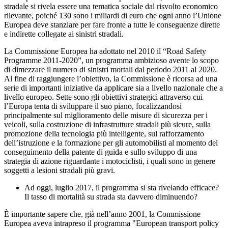
stradale si rivela essere una tematica sociale dal risvolto economico
rilevante, poiché 130 sono i miliardi di euro che ogni anno l’Unione
Europea deve stanziare per fare fronte a tutte le conseguenze dirette
e indirette collegate ai sinistri stradali.
La Commissione Europea ha adottato nel 2010 il “Road Safety
Programme 2011-2020”, un programma ambizioso avente lo scopo
di dimezzare il numero di sinistri mortali dal periodo 2011 al 2020.
Al fine di raggiungere l’obiettivo, la Commissione è ricorsa ad una
serie di importanti iniziative da applicare sia a livello nazionale che a
livello europeo. Sette sono gli obiettivi strategici attraverso cui
l’Europa tenta di sviluppare il suo piano, focalizzandosi
principalmente sul miglioramento delle misure di sicurezza per i
veicoli, sulla costruzione di infrastrutture stradali più sicure, sulla
promozione della tecnologia più intelligente, sul rafforzamento
dell’istruzione e la formazione per gli automobilisti al momento del
conseguimento della patente di guida e sullo sviluppo di una
strategia di azione riguardante i motociclisti, i quali sono in genere
soggetti a lesioni stradali più gravi.
Ad oggi, luglio 2017, il programma si sta rivelando efficace?
Il tasso di mortalità su strada sta davvero diminuendo?
È importante sapere che, già nell’anno 2001, la Commissione
Europea aveva intrapreso il programma "European transport policy