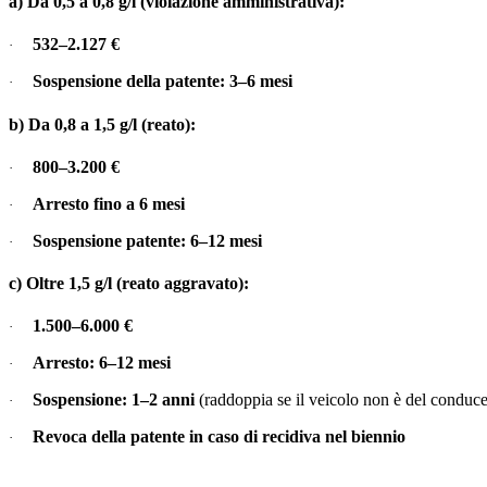
a) Da 0,5 a 0,8 g/l (violazione amministrativa):
532–2.127 €
·
Sospensione della patente: 3–6 mesi
·
b) Da 0,8 a 1,5 g/l (reato):
800–3.200 €
·
Arresto fino a 6 mesi
·
Sospensione patente: 6–12 mesi
·
c) Oltre 1,5 g/l (reato aggravato):
1.500–6.000 €
·
Arresto: 6–12 mesi
·
Sospensione: 1–2 anni
(raddoppia se il veicolo non è del conduce
·
Revoca della patente in caso di recidiva nel biennio
·