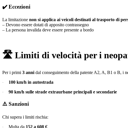
✔️
Eccezioni
La limitazione
non si applica ai veicoli destinati al trasporto di pe
– Devono essere dotati di apposito contrassegno
– La persona invalida deve essere presente a bordo
🛣
️ Limiti di velocità per i neopa
Per i primi
3 anni
dal conseguimento della patente A2, A, B1 o B, i ne
100 km/h in autostrada
·
90 km/h sulle strade extraurbane principali e secondarie
·
⚠️
Sanzioni
Chi supera i limiti rischia:
Multa da
152 a 608 €
·