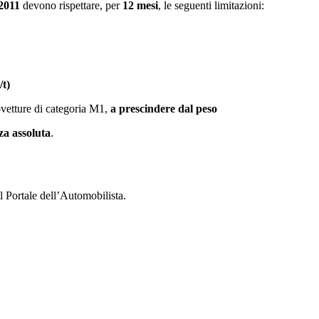
 2011
devono rispettare, per
12 mesi
, le seguenti limitazioni:
t)
ovetture di categoria M1,
a prescindere dal peso
za assoluta
.
il Portale dell’Automobilista.